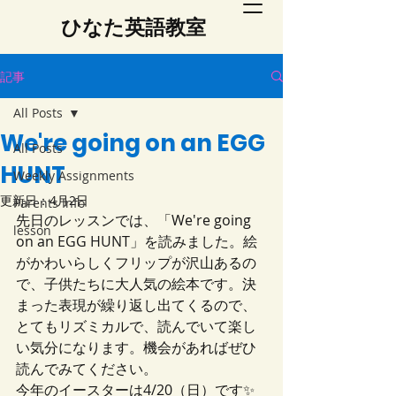
​ひなた英語教室
記事
All Posts
We're going on an EGG
All Posts
HUNT
Weekly Assignments
更新日：
4月2日
Parents Info
先日のレッスンでは、「We're going 
lesson
on an EGG HUNT」を読みました。絵
がかわいらしくフリップが沢山あるの
で、子供たちに大人気の絵本です。決
まった表現が繰り返し出てくるので、
とてもリズミカルで、読んでいて楽し
い気分になります。機会があればぜひ
読んでみてください。
今年のイースターは4/20（日）です✨