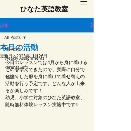
​ひなた英語教室
記事
All Posts
本日の活動
All Posts
更新日：
2023年11月26日
Weekly Assignments
今日のレッスンでは4月から身に着ける
Parents Info
ものを学んできたので、実際に自分で
色塗りした服を身に着けて着せ替えの
lesson
活動を行う予定です。どんな人が出来
るか楽しみです！
幼児、小学生対象のひなた英語教室、
随時無料体験レッスン実施中です✨