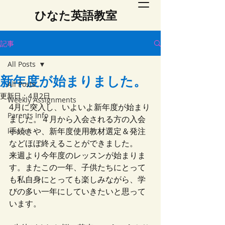
​ひなた英語教室
記事
All Posts
新年度が始まりました。
All Posts
更新日：
4月2日
Weekly Assignments
4月に突入し、いよいよ新年度が始まり
Parents Info
ました。４月から入会される方の入会
手続きや、新年度使用教材選定＆発注
lesson
などほぼ終えることができました。
来週より今年度のレッスンが始まりま
す。またこの一年、子供たちにとって
も私自身にとっても楽しみながら、学
びの多い一年にしていきたいと思って
います。