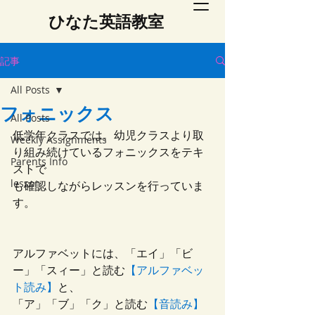
​ひなた英語教室
記事
All Posts
フォニックス
All Posts
低学年クラスでは、幼児クラスより取
Weekly Assignments
り組み続けているフォニックスをテキ
Parents Info
ストで
lesson
も確認しながらレッスンを行っていま
す。
アルファベットには、「エイ」「ビ
ー」「スィー」と読む
【アルファベッ
ト読み】
と、
「ア」「ブ」「ク」と読む
【音読み】