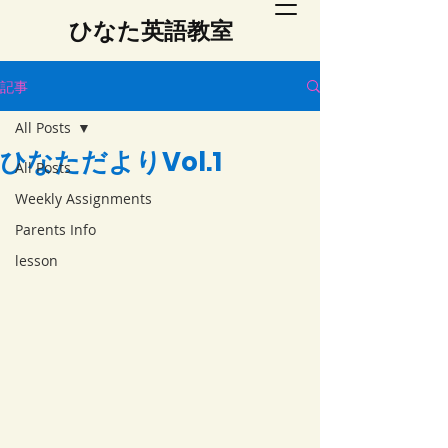
​ひなた英語教室
記事
All Posts
ひなただよりVol.1
All Posts
Weekly Assignments
Parents Info
lesson